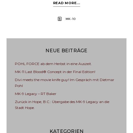
READ MORE...
MK-10
NEUE BEITRÄGE
POHL FORCE ab dem Herbst in eine Auszeit.
MK-11 Last Blood® Concept in der Final Edition!
Divi meets the movie knife guy! Im Gespräch mit Dietmar
Pohl
MK-9 Legacy – RT Baker
Zurück in Hope, B.C.: Übergabe des MK-9 Legacy an die
Stadt Hope.
KATEGORIEN