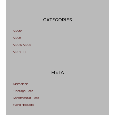
CATEGORIES
MK-10
MK-11
MK-8/ MK-9
MK-9 FBL
META
Anmelden
Eintrags-Feed
Kommentar-Feed
WordPress.org