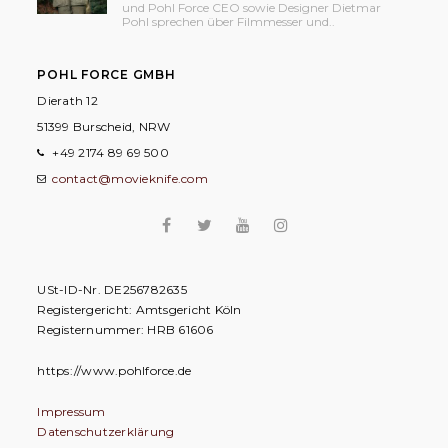
und Pohl Force CEO sowie Designer Dietmar
Pohl sprechen über Filmmesser und..
POHL FORCE GMBH
Dierath 12
51399 Burscheid, NRW
+49 2174 89 69 500
contact@movieknife.com
USt-ID-Nr. DE256782635
Registergericht: Amtsgericht Köln
Registernummer: HRB 61606
https://www.pohlforce.de
Impressum
Datenschutzerklärung