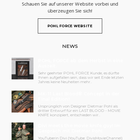
Schauen Sie auf unserer Website vorbei und
überzeugen Sie sich!
POHL FORCE WEBSITE
NEWS
POHL FORCE ab dem Herbst in eine
Auszeit.
Sehr geehrter POHL FORCE Kunde, es dürfte
Ihnen aufgefallen sein, dass wir seit Ende letzten
Jahres keine Neuheiten mehr..
MK-11 Last Blood® Concept in der
Final Edition!
Ursprünglich von Designer Dietmar Pohl als
dritter Entwurf für ein LAST BLOOD - MOVIE
KNIFE konzipiert, entschieden wir..
Divi meets the movie knife guy! Im
Gespräch mit Dietmar Pohl
YouTuberin Divi (YouTube: DivisMovieChannel)