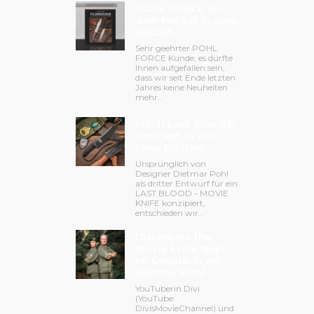
POHL FORCE ab
dem Herbst in eine
Auszeit.
Sehr geehrter POHL
FORCE Kunde, es dürfte
Ihnen aufgefallen sein,
dass wir seit Ende letzten
Jahres keine Neuheiten
mehr..
MK-11 Last Blood®
Concept in der
Final Edition!
Ursprünglich von
Designer Dietmar Pohl
als dritter Entwurf für ein
LAST BLOOD - MOVIE
KNIFE konzipiert,
entschieden wir..
Divi meets the
movie knife guy!
Im Gespräch mit
Dietmar Pohl
YouTuberin Divi
(YouTube:
DivisMovieChannel) und